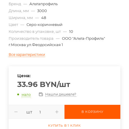
Бренд
—
Альтапрофиль
Длина, мм
—
3000
Ширина, мм
—
48
Цвет
—
Серо-коричневый
Количество в упаковке, шт
—
10
Производитель товара
—
ООО "Альта-Профиль"
г.Москва ул.Феодосийская 1
Все характеристики
Цена:
33.96
BYN
/шт
Нашли дешевле?
мало
шт
В КОРЗИНУ
КУПИТЬ В 1 КЛИК