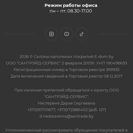
Режим работы офиса
пн – пт: 08.30-17.00
2026 © Салоны напольных покрытий E-dom.by
ООО "САНТРЭЙД-СЕРВИС" 2 февраля 2009г. УНП 190496693
Регистрационный номер в Торговом реестре 399933
Дата включения сведений в Торговый реестр 08.12.2017
При наличии претензий обращаться к юристу ООО
"САНТРЭЙД-СЕРВИС":
Нестереня Дарья Сергеевна
+375291701677, +375(17)3881402 (доб. 127)
d.nestsiarenia@santrade.by
Уполномоченный рассматривать обращения покупателей в