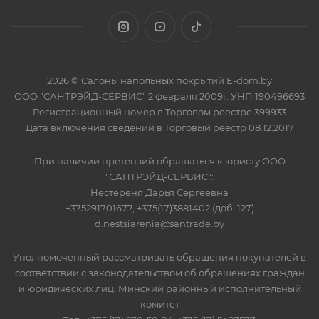
2026 © Салоны напольных покрытий E-dom.by
ООО "САНТРЭЙД-СЕРВИС" 2 февраля 2009г. УНП 190496693
Регистрационный номер в Торговом реестре 399933
Дата включения сведений в Торговый реестр 08.12.2017
При наличии претензий обращаться к юристу ООО
"САНТРЭЙД-СЕРВИС":
Нестереня Дарья Сергеевна
+375291701677, +375(17)3881402 (доб. 127)
d.nestsiarenia@santrade.by
Уполномоченный рассматривать обращения покупателей в
соответствии с законодательством об обращениях граждан
и юридических лиц: Минский районный исполнительный
комитет