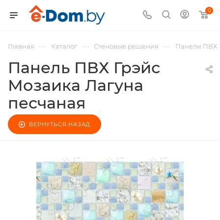
0
—
—
—
Главная
Каталог
Стеновые решения
Панели ПВХ
Панель ПВХ Грэйс
Мозаика Лагуна
песчаная
ВЕРНУТЬСЯ НАЗАД