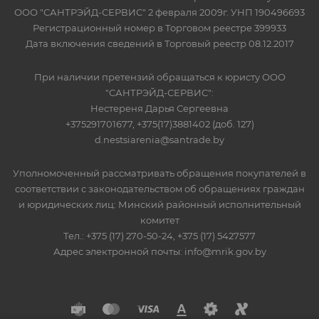
ООО "САНТРЭЙД-СЕРВИС" 2 февраля 2009г. УНП 190496693
Регистрационный номер в Торговом реестре 399933
Дата включения сведений в Торговый реестр 08.12.2017
При наличии претензий обращаться к юристу ООО
"САНТРЭЙД-СЕРВИС":
Нестереня Дарья Сергеевна
+375291701677, +375(17)3881402 (доб. 127)
d.nestsiarenia@santrade.by
Уполномоченный рассматривать обращения покупателей в
соответствии с законодательством об обращениях граждан
и юридических лиц: Минский районный исполнительный
комитет
Тел.: +375 (17) 270-50-24, +375 (17) 5427577
Адрес электронной почты: info@mrik.gov.by