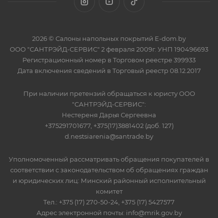
2026 © Салоны напольных покрытий E-dom.by
ООО "САНТРЭЙД-СЕРВИС" 2 февраля 2009г. УНП 190496693
Регистрационный номер в Торговом реестре 399933
Дата включения сведений в Торговый реестр 08.12.2017
При наличии претензий обращаться к юристу ООО
"САНТРЭЙД-СЕРВИС":
Нестереня Дарья Сергеевна
+375291701677, +375(17)3881402 (доб. 127)
d.nestsiarenia@santrade.by
Уполномоченный рассматривать обращения покупателей в
соответствии с законодательством об обращениях граждан
и юридических лиц: Минский районный исполнительный
комитет
Тел.: +375 (17) 270-50-24, +375 (17) 5427577
Адрес электронной почты: info@mrik.gov.by