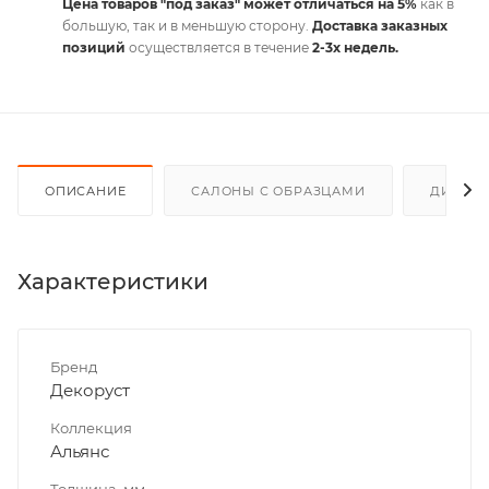
Цена товаров "под заказ" может отличаться на 5%
как в
большую, так и в меньшую сторону.
Доставка заказных
позиций
осуществляется в течение
2-3х недель.
ОПИСАНИЕ
САЛОНЫ С ОБРАЗЦАМИ
ДИСКО
Характеристики
Бренд
Декоруст
Коллекция
Альянс
Толщина, мм