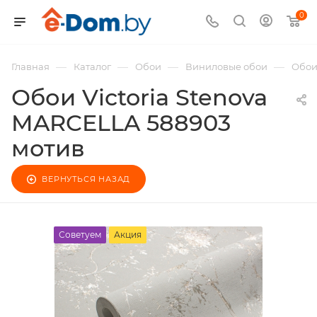
0
—
—
—
—
Главная
Каталог
Обои
Виниловые обои
Обои
Обои Victoria Stenova
MARCELLA 588903
мотив
ВЕРНУТЬСЯ НАЗАД
Советуем
Акция