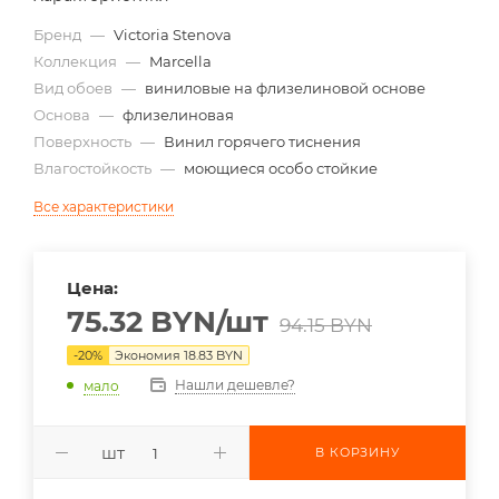
Бренд
—
Victoria Stenova
Коллекция
—
Marcella
Вид обоев
—
виниловые на флизелиновой основе
Основа
—
флизелиновая
Поверхность
—
Винил горячего тиснения
Влагостойкость
—
моющиеся особо стойкие
Все характеристики
Цена:
75.32
BYN
/шт
94.15
BYN
-
20
%
Экономия
18.83
BYN
Нашли дешевле?
мало
шт
В КОРЗИНУ