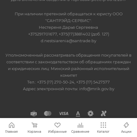
При наличии претензий обращаться к юристу ООО
"САНТРЭЙД-СЕРВИС":
Нестереня Дарья Сергеевна
+375291701677, +375(17)3881402 (доб. 127)
d.nestsiarenia@santrade.by
Уполномоченный рассматривать обращения покупателей в
соответствии с законодательством об обращениях граждан
и юридических лиц: Минский районный исполнительный
комитет
Тел.: +375 (17) 270-50-24, +375 (17) 5427577
Адрес электронной почты: info@mrik.gov.by
Главная
Корзина
Избранные
Сравнение
Каталог
Акции