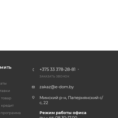
РМИТЬ
+375 33 378-28-81
ЗАКАЗАТЬ ЗВОНОК
латы
zakaz@e-dom.by
тавки
Минский р-н, Папернянский с/
 товар
с, 22
 кредит
Режим работы офиса
 программа
пн – пт: 08.30-17.00