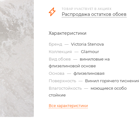
ТОВАР УЧАСТВУЕТ В АКЦИЯХ
Распродажа остатков обоев
Характеристики
Бренд
—
Victoria Stenova
Коллекция
—
Glamour
Вид обоев
—
виниловые на
флизелиновой основе
Основа
—
флизелиновая
Поверхность
—
Винил горячего тиснени
Влагостойкость
—
моющиеся особо
стойкие
Все характеристики