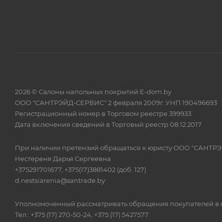
2026 © Салоны напольных покрытий E-dom.by
ООО "САНТРЭЙД-СЕРВИС" 2 февраля 2009г. УНП 190496693
Регистрационный номер в Торговом реестре 399933
Дата включения сведений в Торговый реестр 08.12.2017
При наличии претензий обращаться к юристу ООО "САНТР
Нестереня Дарья Сергеевна
+375291701677, +375(17)3881402 (доб. 127)
d.nestsiarenia@santrade.by
Уполномоченный рассматривать обращения покупателей в с
Тел.: +375 (17) 270-50-24, +375 (17) 5427577