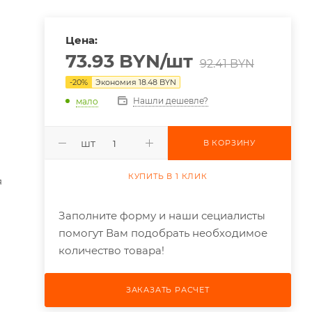
Цена:
73.93
BYN
/шт
92.41
BYN
-
20
%
Экономия
18.48
BYN
Нашли дешевле?
мало
шт
В КОРЗИНУ
КУПИТЬ В 1 КЛИК
я
Заполните форму и наши сециалисты
помогут Вам подобрать необходимое
количество товара!
ЗАКАЗАТЬ РАСЧЕТ