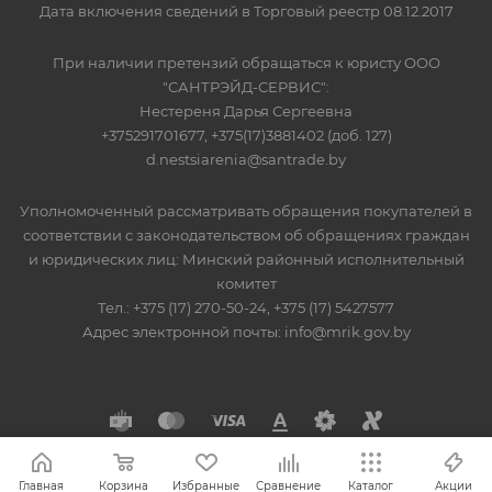
Дата включения сведений в Торговый реестр 08.12.2017
При наличии претензий обращаться к юристу ООО
"САНТРЭЙД-СЕРВИС":
Нестереня Дарья Сергеевна
+375291701677, +375(17)3881402 (доб. 127)
d.nestsiarenia@santrade.by
Уполномоченный рассматривать обращения покупателей в
соответствии с законодательством об обращениях граждан
и юридических лиц: Минский районный исполнительный
комитет
Тел.: +375 (17) 270-50-24, +375 (17) 5427577
Адрес электронной почты: info@mrik.gov.by
Главная
Корзина
Избранные
Сравнение
Каталог
Акции