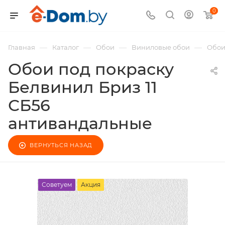
0
—
—
—
—
Главная
Каталог
Обои
Виниловые обои
Обои
Обои под покраску
Белвинил Бриз 11
СБ56
антивандальные
ВЕРНУТЬСЯ НАЗАД
Советуем
Акция