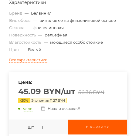
Характеристики
Бренд
—
Белвинил
Вид обоев
—
виниловые на флизелиновой основе
Основа
—
флизелиновая
Поверхность
—
рельефная
Влагостойкость
—
моющиеся особо стойкие
Цвет
—
Белый
Все характеристики
Цена:
45.09
BYN
/шт
56.36
BYN
-
20
%
Экономия
11.27
BYN
Нашли дешевле?
мало
шт
В КОРЗИНУ