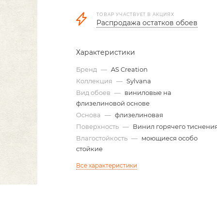
ТОВАР УЧАСТВУЕТ В АКЦИЯХ
Распродажа остатков обоев
Характеристики
Бренд
—
AS Creation
Коллекция
—
Sylvana
Вид обоев
—
виниловые на
флизелиновой основе
Основа
—
флизелиновая
Поверхность
—
Винил горячего тиснени
Влагостойкость
—
моющиеся особо
стойкие
Все характеристики