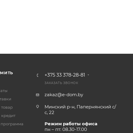
РМИТЬ
+375 33 378-28-81
ЗАКАЗАТЬ ЗВОНОК
латы
zakaz@e-dom.by
тавки
Минский р-н, Папернянский с/
 товар
с, 22
 кредит
Режим работы офиса
 программа
пн – пт: 08.30-17.00