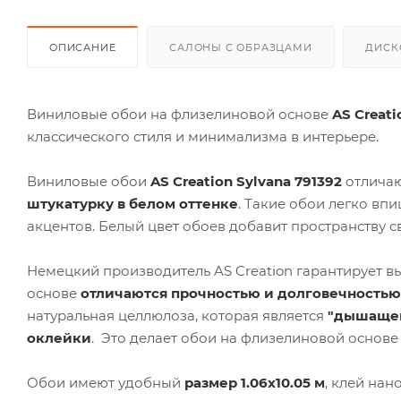
ОПИСАНИЕ
САЛОНЫ С ОБРАЗЦАМИ
ДИСК
Виниловые обои на флизелиновой основе
AS Creati
классического стиля и минимализма в интерьере.
Виниловые обои
AS Creation Sylvana 791392
отличаю
штукатурку в белом оттенке
. Такие обои легко вп
акцентов. Белый цвет обоев добавит пространству с
Немецкий производитель AS Creation гарантирует 
основе
отличаются прочностью и долговечностью
натуральная целлюлоза, которая является
"дышаще
оклейки
. Это делает обои на флизелиновой осно
Обои имеют удобный
размер 1.06x10.05 м
, клей нан