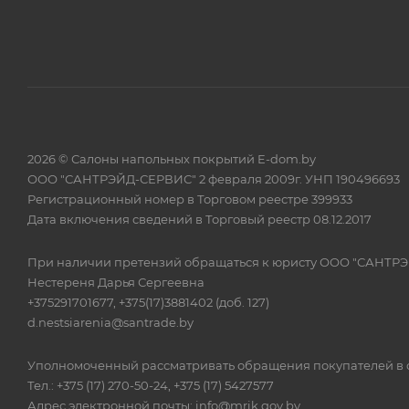
2026 © Салоны напольных покрытий E-dom.by
ООО "САНТРЭЙД-СЕРВИС" 2 февраля 2009г. УНП 190496693
Регистрационный номер в Торговом реестре 399933
Дата включения сведений в Торговый реестр 08.12.2017
При наличии претензий обращаться к юристу ООО "САНТР
Нестереня Дарья Сергеевна
+375291701677, +375(17)3881402 (доб. 127)
d.nestsiarenia@santrade.by
Уполномоченный рассматривать обращения покупателей в с
Тел.: +375 (17) 270-50-24, +375 (17) 5427577
Адрес электронной почты: info@mrik.gov.by