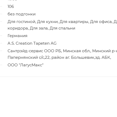
106
без подгонки
Для гостиной, Для кухни, Для квартиры, Для офиса, 
коридора, Для зала, Для спальни
Германия
A.S. Creation Tapeten AG
Сантрэйд-сервис ООО РБ, Минская обл., Минский р-
Папернянский с/с,22, район аг. Большевик,зд. АБК,
ООО "ЛагусМакс"