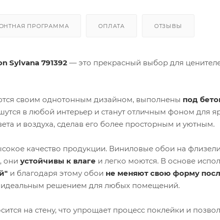
ОНТНАЯ ПРОГРАММА
ОПЛАТА
ОТЗЫВЫ
on Sylvana 791392
— это прекрасный выбор для ценител
тся своим однотонным дизайном, выполнены
под бет
ишутся в любой интерьер и станут отличным фоном для я
вета и воздуха, сделав его более просторным и уютным.
высокое качество продукции. Виниловые обои на флизел
, они
устойчивы к влаге
и легко моются. В основе испол
й"
и благодаря этому обои
не меняют свою форму пос
ве идеальным решением для любых помещений.
осится на стену, что упрощает процесс поклейки и позво