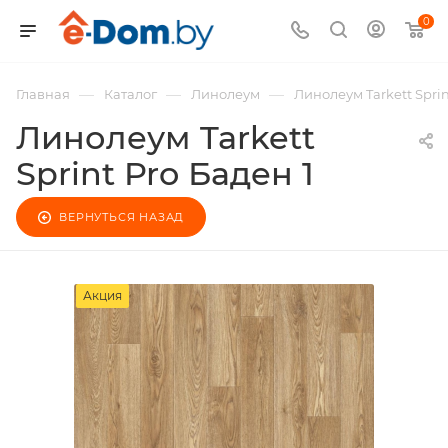
0
—
—
—
Главная
Каталог
Линолеум
Линолеум Tarkett Sprin
Линолеум Tarkett
Sprint Pro Баден 1
ВЕРНУТЬСЯ НАЗАД
Акция