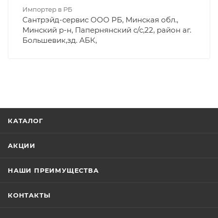
Импортер в РБ
Сантрэйд-сервис ООО РБ, Минская обл.,
Минский р-н, Папернянский с/с,22, район аг.
Большевик,зд. АБК,
КАТАЛОГ
АКЦИИ
НАШИ ПРЕИМУЩЕСТВА
КОНТАКТЫ