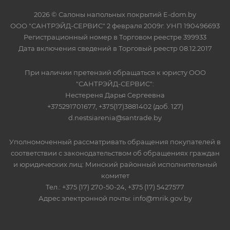
2026 © Салоны напольных покрытий E-dom.by
ООО "САНТРЭЙД-СЕРВИС" 2 февраля 2009г. УНП 190496693
Регистрационный номер в Торговом реестре 399933
Дата включения сведений в Торговый реестр 08.12.2017
При наличии претензий обращаться к юристу ООО
"САНТРЭЙД-СЕРВИС":
Нестереня Дарья Сергеевна
+375291701677, +375(17)3881402 (доб. 127)
d.nestsiarenia@santrade.by
Уполномоченный рассматривать обращения покупателей в
соответствии с законодательством об обращениях граждан
и юридических лиц: Минский районный исполнительный
комитет
Тел.: +375 (17) 270-50-24, +375 (17) 5427577
Адрес электронной почты: info@mrik.gov.by