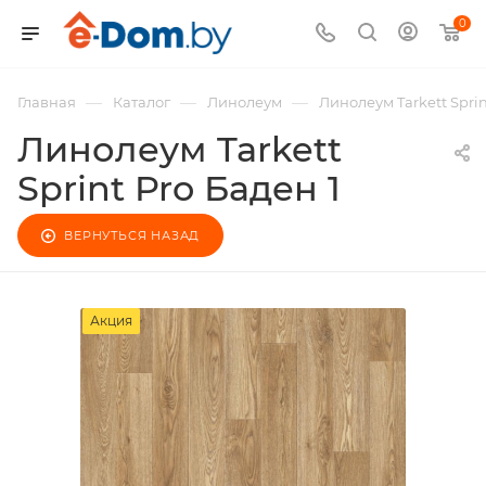
0
—
—
—
Главная
Каталог
Линолеум
Линолеум Tarkett Sprin
Линолеум Tarkett
Sprint Pro Баден 1
ВЕРНУТЬСЯ НАЗАД
Акция