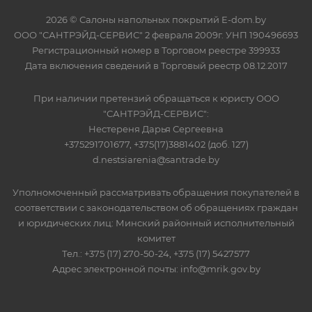
2026 © Салоны напольных покрытий E-dom.by
ООО "САНТРЭЙД-СЕРВИС" 2 февраля 2009г. УНП 190496693
Регистрационный номер в Торговом реестре 399933
Дата включения сведений в Торговый реестр 08.12.2017
При наличии претензий обращаться к юристу ООО
"САНТРЭЙД-СЕРВИС":
Нестереня Дарья Сергеевна
+375291701677, +375(17)3881402 (доб. 127)
d.nestsiarenia@santrade.by
Уполномоченный рассматривать обращения покупателей в
соответствии с законодательством об обращениях граждан
и юридических лиц: Минский районный исполнительный
комитет
Тел.: +375 (17) 270-50-24, +375 (17) 5427577
Адрес электронной почты: info@mrik.gov.by