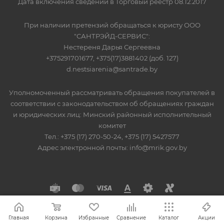
Дата включения сведений в Торговый реестр 08.12.2017
При наличии претензий обращаться к юристу ООО
"САНТРЭЙД-СЕРВИС":
Нестереня Дарья Сергеевна
+375291701677, +375(17)3881402 (доб. 127)
d.nestsiarenia@santrade.by
Уполномоченный рассматривать обращения покупателей в
соответствии с законодательством об обращениях граждан
и юридических лиц: Минский районный исполнительный
комитет
Тел.: +375 (17) 270-50-24, +375 (17) 5427577
Адрес электронной почты: info@mrik.gov.by
Главная
Корзина
Избранные
Сравнение
Каталог
Акции