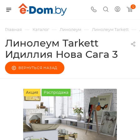
0
—
—
—
—
Главная
Каталог
Линолеум
Линолеум Tarkett
Линолеум Tarkett
Идиллия Нова Сага 3
ВЕРНУТЬСЯ НАЗАД
Акция
Распродажа