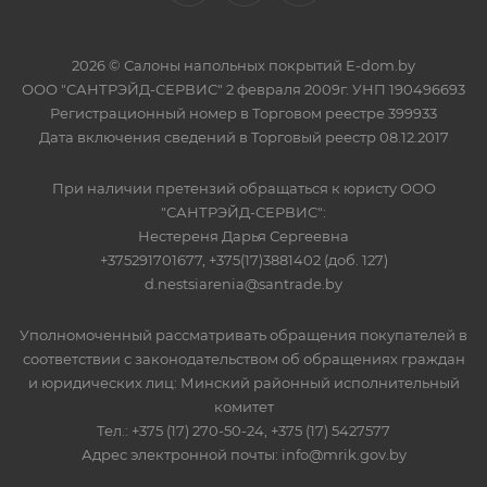
2026 © Салоны напольных покрытий E-dom.by
ООО "САНТРЭЙД-СЕРВИС" 2 февраля 2009г. УНП 190496693
Регистрационный номер в Торговом реестре 399933
Дата включения сведений в Торговый реестр 08.12.2017
При наличии претензий обращаться к юристу ООО
"САНТРЭЙД-СЕРВИС":
Нестереня Дарья Сергеевна
+375291701677, +375(17)3881402 (доб. 127)
d.nestsiarenia@santrade.by
Уполномоченный рассматривать обращения покупателей в
соответствии с законодательством об обращениях граждан
и юридических лиц: Минский районный исполнительный
комитет
Тел.: +375 (17) 270-50-24, +375 (17) 5427577
Адрес электронной почты: info@mrik.gov.by