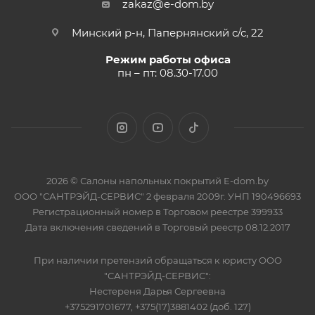
zakaz@e-dom.by
Минский р-н, Папернянский с/с, 22
Режим работы офиса
пн – пт: 08.30-17.00
2026 © Салоны напольных покрытий E-dom.by
ООО "САНТРЭЙД-СЕРВИС" 2 февраля 2009г. УНП 190496693
Регистрационный номер в Торговом реестре 399933
Дата включения сведений в Торговый реестр 08.12.2017
При наличии претензий обращаться к юристу ООО
"САНТРЭЙД-СЕРВИС":
Нестереня Дарья Сергеевна
+375291701677, +375(17)3881402 (доб. 127)