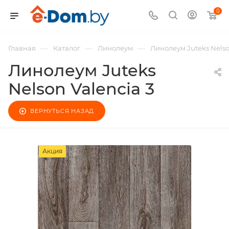
0
—
—
—
Главная
Каталог
Линолеум
Линолеум Juteks Nelso
Линолеум Juteks
Nelson Valencia 3
ВЕРНУТЬСЯ НАЗАД
Акция