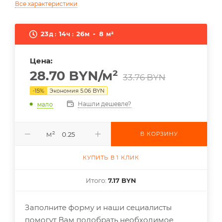
Все характеристики
23
14
26
8
д
ч
м
м²
Цена:
28.70
BYN
/м²
33.76
BYN
-
15
%
Экономия
5.06
BYN
Нашли дешевле?
мало
м²
В КОРЗИНУ
КУПИТЬ В 1 КЛИК
Итого:
7.17 BYN
Заполните форму и наши сециалисты
помогут Вам подобрать необходимое