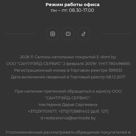
Режим работы офиса
пн – пт: 08.30-17.00
2026 © Салоны напольных покрытий E-dom.by
ООО "САНТРЭЙД-СЕРВИС" 2 февраля 2009г. УНП 190496693
Регистрационный номер в Торговом реестре 399933
Дата включения сведений в Торговый реестр 08.12.2017
При наличии претензий обращаться к юристу ООО
"САНТРЭЙД-СЕРВИС":
Нестереня Дарья Сергеевна
+375291701677, +375(17)3881402 (доб. 127)
d.nestsiarenia@santrade.by
Уполномоченный рассматривать обращения покупателей в