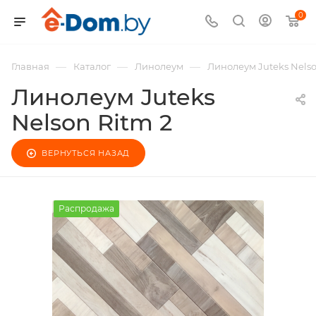
0
—
—
—
Главная
Каталог
Линолеум
Линолеум Juteks Nelso
Линолеум Juteks
Nelson Ritm 2
ВЕРНУТЬСЯ НАЗАД
Распродажа