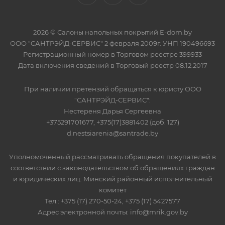
2026 © Салоны напольных покрытий E-dom.by
ООО "САНТРЭЙД-СЕРВИС" 2 февраля 2009г. УНП 190496693
Регистрационный номер в Торговом реестре 399933
Дата включения сведений в Торговый реестр 08.12.2017
При наличии претензий обращаться к юристу ООО
"САНТРЭЙД-СЕРВИС":
Нестереня Дарья Сергеевна
+375291701677, +375(17)3881402 (доб. 127)
d.nestsiarenia@santrade.by
Уполномоченный рассматривать обращения покупателей в
соответствии с законодательством об обращениях граждан
и юридических лиц: Минский районный исполнительный
комитет
Тел.: +375 (17) 270-50-24, +375 (17) 5427577
Адрес электронной почты: info@mrik.gov.by