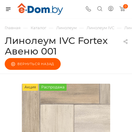
0
—
—
—
—
Главная
Каталог
Линолеум
Линолеум IVC
Лин
Линолеум IVC Fortex
Авеню 001
ВЕРНУТЬСЯ НАЗАД
Акция
Распродажа