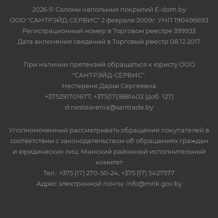
2026 © Салоны напольных покрытий E-dom.by
ООО "САНТРЭЙД-СЕРВИС" 2 февраля 2009г. УНП 190496693
Регистрационный номер в Торговом реестре 399933
Дата включения сведений в Торговый реестр 08.12.2017
При наличии претензий обращаться к юристу ООО
"САНТРЭЙД-СЕРВИС":
Нестереня Дарья Сергеевна
+375291701677, +375(17)3881402 (доб. 127)
d.nestsiarenia@santrade.by
Уполномоченный рассматривать обращения покупателей в
соответствии с законодательством об обращениях граждан
и юридических лиц: Минский районный исполнительный
комитет
Тел.: +375 (17) 270-50-24, +375 (17) 5427577
Адрес электронной почты: info@mrik.gov.by