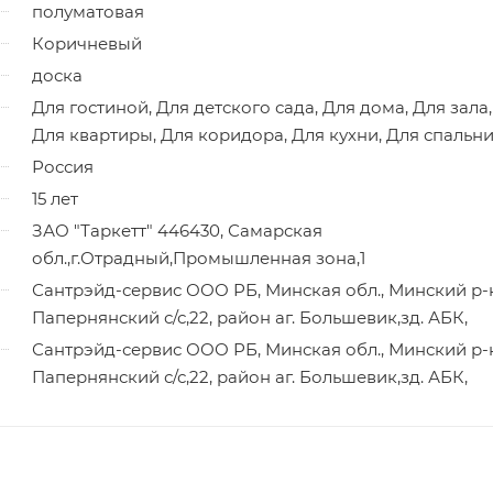
полуматовая
Коричневый
доска
Для гостиной, Для детского сада, Для дома, Для зала,
Для квартиры, Для коридора, Для кухни, Для спальн
Россия
15 лет
ЗАО "Таркетт" 446430, Самарская
обл.,г.Отрадный,Промышленная зона,1
Сантрэйд-сервис ООО РБ, Минская обл., Минский р-
Папернянский с/с,22, район аг. Большевик,зд. АБК,
Сантрэйд-сервис ООО РБ, Минская обл., Минский р-
Папернянский с/с,22, район аг. Большевик,зд. АБК,