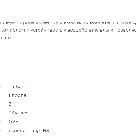
леум Европа может с успехом использоваться в кухнях,
лым полом и устойчивость к воздействию влаги позволя
натах.
Tarkett
Европа
3
23 класс
0.25
вспененная, ПВХ