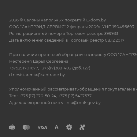
2026 © Салоны напольных покрытий E-dom.by
ООО "САНТРЭЙД-СЕРВИС" 2 февраля 2009г. УНП 190496693
Регистрационный номер в Торговом реестре 399933
Дата включения сведений в Торговый реестр 08.12.2017
При наличии претензий обращаться к юристу ООО "САНТР
Нестереня Дарья Сергеевна
+375291701677, +375(17)3881402 (доб. 127)
d.nestsiarenia@santrade.by
Уполномоченный рассматривать обращения покупателей в с
Тел.: +375 (17) 270-50-24, +375 (17) 5427577
Адрес электронной почты: info@mrik.gov.by