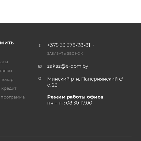
РМИТЬ
+375 33 378-28-81
ЗАКАЗАТЬ ЗВОНОК
латы
zakaz@e-dom.by
тавки
Минский р-н, Папернянский с/
 товар
с, 22
 кредит
Режим работы офиса
 программа
пн – пт: 08.30-17.00