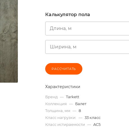
Калькулятор пола
Длина, м
Ширина, м
РАССЧИТАТЬ
Характеристики
Бренд
—
Tarkett
Коллекция
—
Балет
Толщина, мм
—
8
Класс нагрузки:
—
33 класс
Класс истираемости
—
AC5