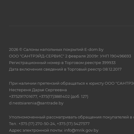
2026 © Салоны напольных покрытий E-dom.by
ООО "САНТРЭЙД-СЕРВИС" 2 февраля 2009г. УНП 190496693
Регистрационный номер в Торговом реестре 399933
Дата включения сведений в Торговый реестр 08.12.2017
При наличии претензий обращаться к юристу ООО "САНТР
Нестереня Дарья Сергеевна
+375291701677, +375(17)3881402 (доб. 127)
d.nestsiarenia@santrade.by
Уполномоченный рассматривать обращения покупателей в с
Тел.: +375 (17) 270-50-24, +375 (17) 5427577
Адрес электронной почты: info@mrik.gov.by