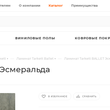
телям
О компании
Каталог
Преимущества
ВИНИЛОВЫЕ ПОЛЫ
КОВРОВЫЕ ПОК
—
—
kett
Ламинат Tarkett Ballet
Ламинат Tarkett BALLET Э
 Эсмеральда
В ИЗБРАННОЕ
СРАВНИТЬ