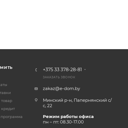
РМИТЬ
+375 33 378-28-81
ЗАКАЗАТЬ ЗВОНОК
латы
zakaz@e-dom.by
тавки
Минский р-н, Папернянский с/
 товар
с, 22
 кредит
Режим работы офиса
 программа
пн – пт: 08.30-17.00