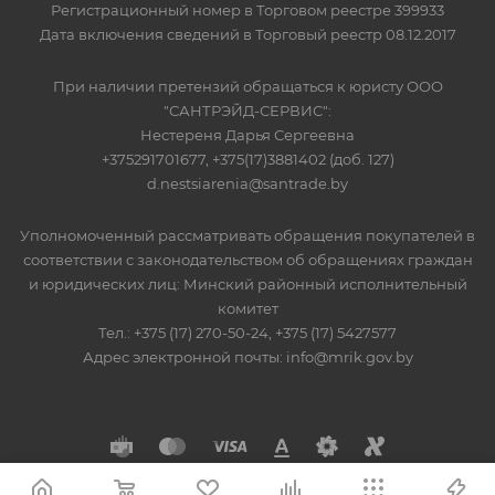
Регистрационный номер в Торговом реестре 399933
Дата включения сведений в Торговый реестр 08.12.2017
При наличии претензий обращаться к юристу ООО
"САНТРЭЙД-СЕРВИС":
Нестереня Дарья Сергеевна
+375291701677, +375(17)3881402 (доб. 127)
d.nestsiarenia@santrade.by
Уполномоченный рассматривать обращения покупателей в
соответствии с законодательством об обращениях граждан
и юридических лиц: Минский районный исполнительный
комитет
Тел.: +375 (17) 270-50-24, +375 (17) 5427577
Адрес электронной почты: info@mrik.gov.by