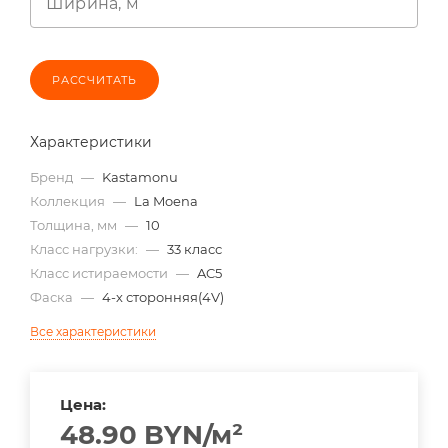
Ширина, м
РАССЧИТАТЬ
Характеристики
Бренд
—
Kastamonu
Коллекция
—
La Moena
Толщина, мм
—
10
Класс нагрузки:
—
33 класс
Класс истираемости
—
AC5
Фаска
—
4-х сторонняя(4V)
Все характеристики
Цена:
48.90
BYN
/м²