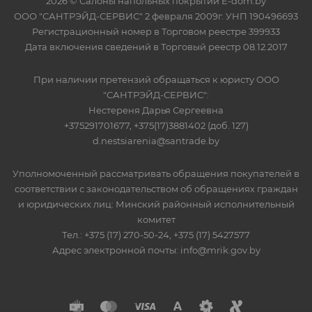
2026 © Салоны напольных покрытий E-dom.by
ООО "САНТРЭЙД-СЕРВИС" 2 февраля 2009г. УНП 190496693
Регистрационный номер в Торговом реестре 399933
Дата включения сведений в Торговый реестр 08.12.2017
При наличии претензий обращаться к юристу ООО
"САНТРЭЙД-СЕРВИС":
Нестереня Дарья Сергеевна
+375291701677, +375(17)3881402 (доб. 127)
d.nestsiarenia@santrade.by
Уполномоченный рассматривать обращения покупателей в
соответствии с законодательством об обращениях граждан
и юридических лиц: Минский районный исполнительный
комитет
Тел.: +375 (17) 270-50-24, +375 (17) 5427577
Адрес электронной почты: info@mrik.gov.by