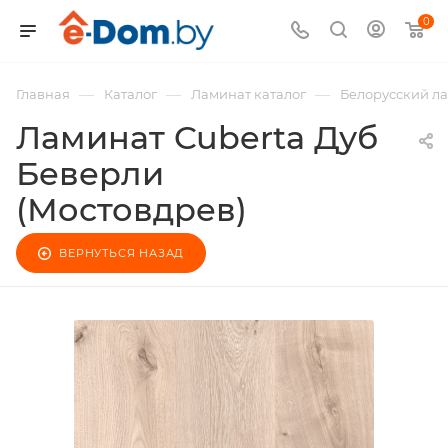
0
—
—
—
Главная
Каталог
Ламинат каталог
Белорусский л
Ламинат Cuberta Дуб
Беверли
(Мостовдрев)
ВЕРНУТЬСЯ НАЗАД