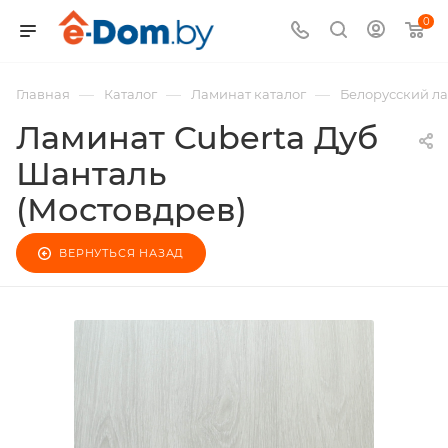
0
—
—
—
Главная
Каталог
Ламинат каталог
Белорусский л
Ламинат Cuberta Дуб
Шанталь
(Мостовдрев)
ВЕРНУТЬСЯ НАЗАД