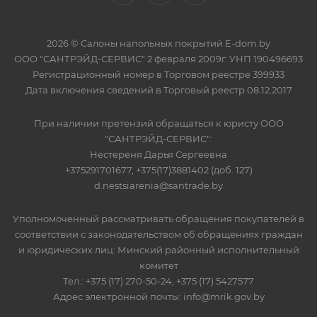
2026 © Салоны напольных покрытий E-dom.by
ООО "САНТРЭЙД-СЕРВИС" 2 февраля 2009г. УНП 190496693
Регистрационный номер в Торговом реестре 399933
Дата включения сведений в Торговый реестр 08.12.2017
При наличии претензий обращаться к юристу ООО
"САНТРЭЙД-СЕРВИС":
Нестереня Дарья Сергеевна
+375291701677, +375(17)3881402 (доб. 127)
d.nestsiarenia@santrade.by
Уполномоченный рассматривать обращения покупателей в
соответствии с законодательством об обращениях граждан
и юридических лиц: Минский районный исполнительный
комитет
Тел.: +375 (17) 270-50-24, +375 (17) 5427577
Адрес электронной почты: info@mrik.gov.by