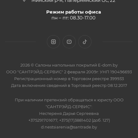
Минский р-н, Папернянский с/с, 22
Режим работы офиса
пн – пт: 08.30-17.00
2026 © Салоны напольных покрытий E-dom.by
ООО "САНТРЭЙД-СЕРВИС" 2 февраля 2009г. УНП 190496693
Регистрационный номер в Торговом реестре 399933
Дата включения сведений в Торговый реестр 08.12.2017
При наличии претензий обращаться к юристу ООО
"САНТРЭЙД-СЕРВИС":
Нестереня Дарья Сергеевна
+375291701677, +375(17)3881402 (доб. 127)
d.nestsiarenia@santrade.by