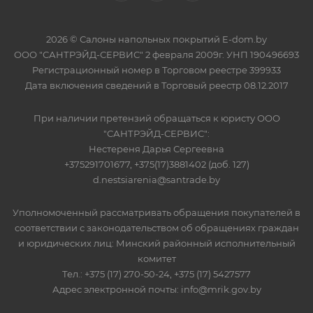
2026 © Салоны напольных покрытий E-dom.by
ООО "САНТРЭЙД-СЕРВИС" 2 февраля 2009г. УНП 190496693
Регистрационный номер в Торговом реестре 399933
Дата включения сведений в Торговый реестр 08.12.2017
При наличии претензий обращаться к юристу ООО
"САНТРЭЙД-СЕРВИС":
Нестереня Дарья Сергеевна
+375291701677, +375(17)3881402 (доб. 127)
d.nestsiarenia@santrade.by
Уполномоченный рассматривать обращения покупателей в
соответствии с законодательством об обращениях граждан
и юридических лиц: Минский районный исполнительный
комитет
Тел.: +375 (17) 270-50-24, +375 (17) 5427577
Адрес электронной почты: info@mrik.gov.by