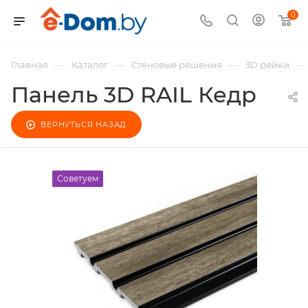
0
—
—
—
—
Главная
Каталог
Стеновые решения
3D рейки
Панель 3D RAIL Кедр
ВЕРНУТЬСЯ НАЗАД
Советуем