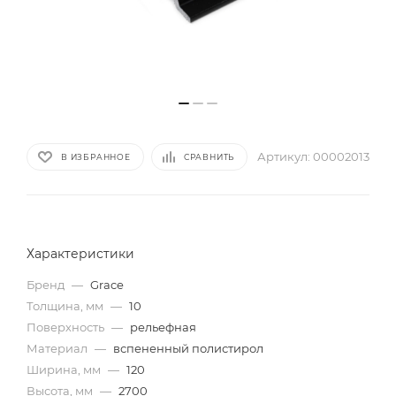
Артикул:
00002013
В ИЗБРАННОЕ
СРАВНИТЬ
Характеристики
Бренд
—
Grace
Толщина, мм
—
10
Поверхность
—
рельефная
Материал
—
вспененный полистирол
Ширина, мм
—
120
Высота, мм
—
2700