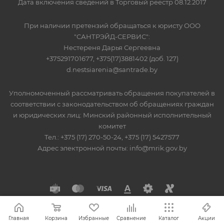
Дата включения сведений в Торговый реестр 08.12.2017
При наличии претензий обращаться к юристу ООО
"САНТРЭЙД-СЕРВИС":
Нестереня Дарья Сергеевна
+375291701677, +375(17)3881402 (доб. 127)
d.nestsiarenia@santrade.by
Уполномоченный рассматривать обращения покупателей в
соответствии с законодательством об обращениях граждан
и юридических лиц: Минский районный исполнительный
комитет
Тел.: +375 (17) 270-50-24, +375 (17) 5427577
Адрес электронной почты: info@mrik.gov.by
Главная
Корзина
Избранные
Сравнение
Каталог
Акции