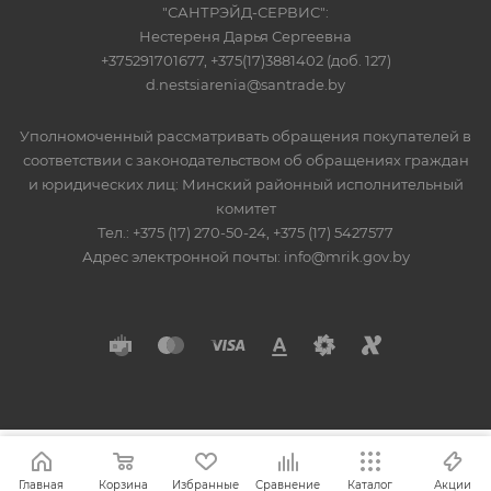
"САНТРЭЙД-СЕРВИС":
Нестереня Дарья Сергеевна
+375291701677, +375(17)3881402 (доб. 127)
d.nestsiarenia@santrade.by
Уполномоченный рассматривать обращения покупателей в
соответствии с законодательством об обращениях граждан
и юридических лиц: Минский районный исполнительный
комитет
Тел.: +375 (17) 270-50-24, +375 (17) 5427577
Адрес электронной почты: info@mrik.gov.by
Главная
Корзина
Избранные
Сравнение
Каталог
Акции