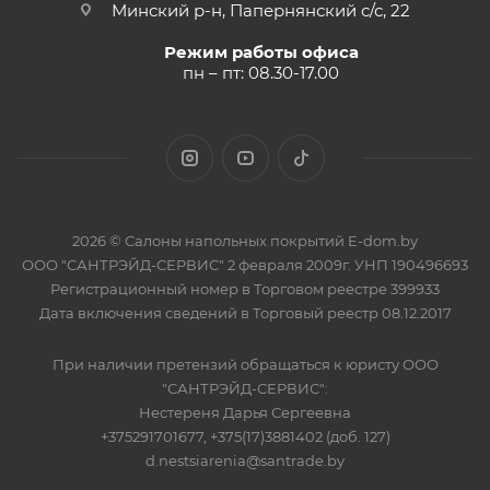
Минский р-н, Папернянский с/с, 22
Режим работы офиса
пн – пт: 08.30-17.00
2026 © Салоны напольных покрытий E-dom.by
ООО "САНТРЭЙД-СЕРВИС" 2 февраля 2009г. УНП 190496693
Регистрационный номер в Торговом реестре 399933
Дата включения сведений в Торговый реестр 08.12.2017
При наличии претензий обращаться к юристу ООО
"САНТРЭЙД-СЕРВИС":
Нестереня Дарья Сергеевна
+375291701677, +375(17)3881402 (доб. 127)
d.nestsiarenia@santrade.by