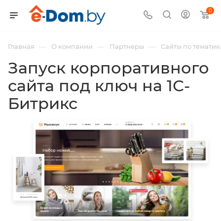
0
—
—
—
Главная
О компании
Партнеры
Сайты по темати
Запуск корпоративного
сайта под ключ на 1С-
Битрикс