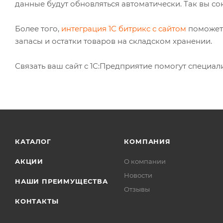
данные будут обновляться автоматически. Так вы со
Более того,
интеграция 1С битрикс с сайтом
поможет 
запасы и остатки товаров на складском хранении.
Связать ваш сайт с 1С:Предприятие помогут специа
КАТАЛОГ
КОМПАНИЯ
АКЦИИ
О компании
Новости
НАШИ ПРЕИМУЩЕСТВА
Отзывы
КОНТАКТЫ