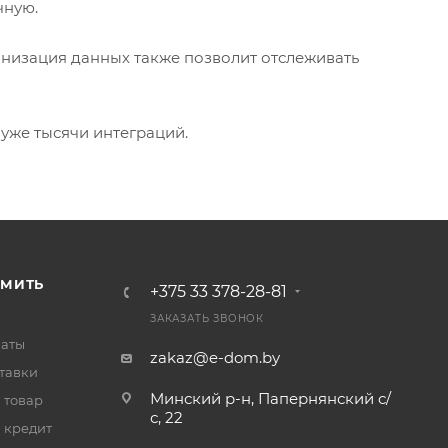
чную.
низация данных также позволит отслеживать
уже тысячи интеграций.
РМИТЬ
+375 33 378-28-81
ЗАКАЗАТЬ ЗВОНОК
латы
zakaz@e-dom.by
тавки
Минский р-н, Папернянский с/
 товар
с, 22
 кредит