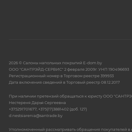
2026 © Салоны напольных покрытий E-dom.by
ООО "САНТРЭЙД-СЕРВИС" 2 февраля 2009г. УНП 190496693
Регистрационный номер в Торговом реестре 399933
Дата включения сведений в Торговый реестр 08.12.2017
При наличии претензий обращаться к юристу ООО "САНТР
Нестереня Дарья Сергеевна
+375291701677, +375(17)3881402 (доб. 127)
d.nestsiarenia@santrade.by
Уполномоченный рассматривать обращения покупателей в с