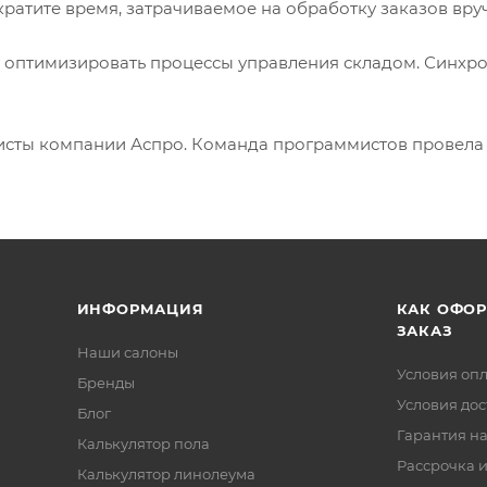
кратите время, затрачиваемое на обработку заказов вру
оптимизировать процессы управления складом. Синхро
листы компании Аспро. Команда программистов провела 
ИНФОРМАЦИЯ
КАК ОФО
ЗАКАЗ
Наши салоны
Условия оп
Бренды
Условия дос
Блог
Гарантия на
Калькулятор пола
Рассрочка и
Калькулятор линолеума