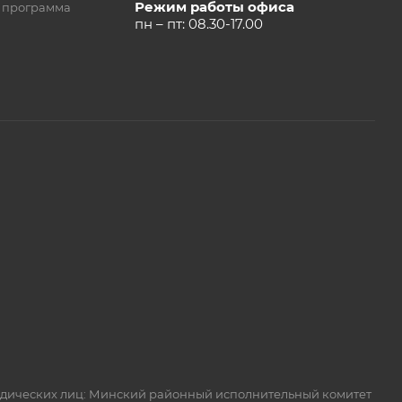
Режим работы офиса
 программа
пн – пт: 08.30-17.00
идических лиц: Минский районный исполнительный комитет