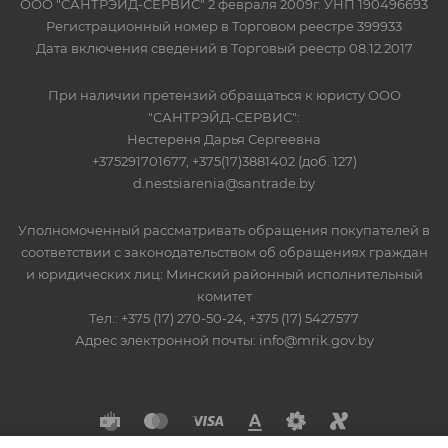
ООО "САНТРЭЙД-СЕРВИС" 2 февраля 2009г. УНП 190496693
Регистрационный номер в Торговом реестре 399933
Дата включения сведений в Торговый реестр 08.12.2017
При наличии претензий обращаться к юристу ООО
"САНТРЭЙД-СЕРВИС":
Нестереня Дарья Сергеевна
+375291701677, +375(17)3881402 (доб. 127)
d.nestsiarenia@santrade.by
Уполномоченный рассматривать обращения покупателей в
соответствии с законодательством об обращениях граждан
и юридических лиц: Минский районный исполнительный
комитет
Тел.: +375 (17) 270-50-24, +375 (17) 5427577
Адрес электронной почты: info@mrik.gov.by