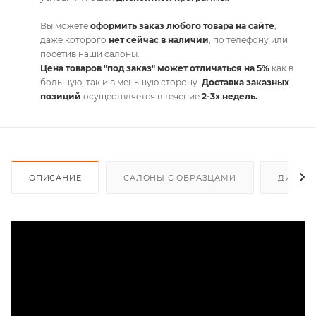
Вы можете
оформить заказ любого товара на сайте
,
даже которого
нет сейчас в наличии
, по телефону или
посетив наши салоны.
Цена товаров "под заказ" может отличаться на 5%
как в
большую, так и в меньшую сторону.
Доставка заказных
позиций
осуществляется в течение
2-3х недель.
ОПИСАНИЕ
САЛОНЫ С ОБРАЗЦАМИ
ДИСКО