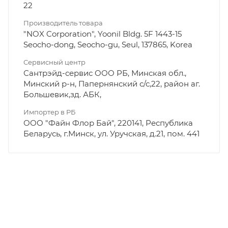
22
Производитель товара
"NOX Corporation", Yoonil Bldg. 5F 1443-15
Seocho-dong, Seocho-gu, Seul, 137865, Korea
Сервисный центр
Сантрэйд-сервис ООО РБ, Минская обл.,
Минский р-н, Папернянский с/с,22, район аг.
Большевик,зд. АБК,
Импортер в РБ
ООО "Файн Флор Бай", 220141, Республика
Беларусь, г.Минск, ул. Уручская, д.21, пом. 441