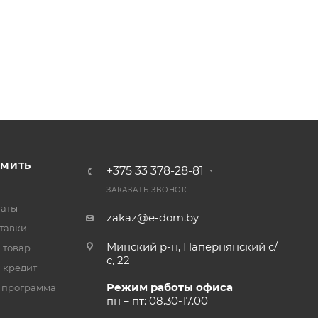
РМИТЬ
+375 33 378-28-81
ЗАКАЗАТЬ ЗВОНОК
латы
zakaz@e-dom.by
тавки
Минский р-н, Папернянский с/
 товар
с, 22
 кредит
Режим работы офиса
 программа
пн – пт: 08.30-17.00