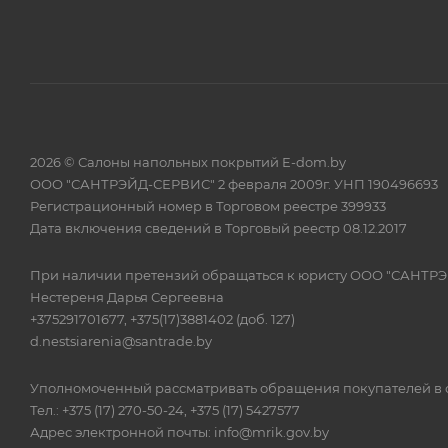
2026 © Салоны напольных покрытий E-dom.by
ООО "САНТРЭЙД-СЕРВИС" 2 февраля 2009г. УНП 190496693
Регистрационный номер в Торговом реестре 399933
Дата включения сведений в Торговый реестр 08.12.2017
При наличии претензий обращаться к юристу ООО "САНТР
Нестереня Дарья Сергеевна
+375291701677, +375(17)3881402 (доб. 127)
d.nestsiarenia@santrade.by
Уполномоченный рассматривать обращения покупателей в с
Тел.: +375 (17) 270-50-24, +375 (17) 5427577
Адрес электронной почты: info@mrik.gov.by