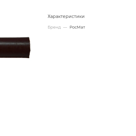
Характеристики
Бренд
—
РосМат