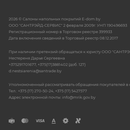
2026 © Салоны напольных покрытий E-dom.by
ООО "САНТРЭЙД-СЕРВИС" 2 февраля 2009г. УНП 190496693
Регистрационный номер в Торговом реестре 399933
Дата включения сведений в Торговый реестр 08.12.2017
При наличии претензий обращаться к юристу ООО "САНТР
Нестереня Дарья Сергеевна
+375291701677, +375(17)3881402 (доб. 127)
d.nestsiarenia@santrade.by
Уполномоченный рассматривать обращения покупателей в с
Тел.: +375 (17) 270-50-24, +375 (17) 5427577
Адрес электронной почты: info@mrik.gov.by