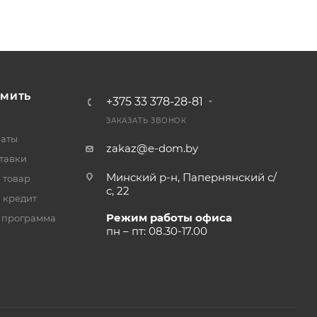
РМИТЬ
+375 33 378-28-81
ЗАКАЗАТЬ ЗВОНОК
латы
zakaz@e-dom.by
тавки
Минский р-н, Папернянский с/
 товар
с, 22
 кредит
Режим работы офиса
 программа
пн – пт: 08.30-17.00