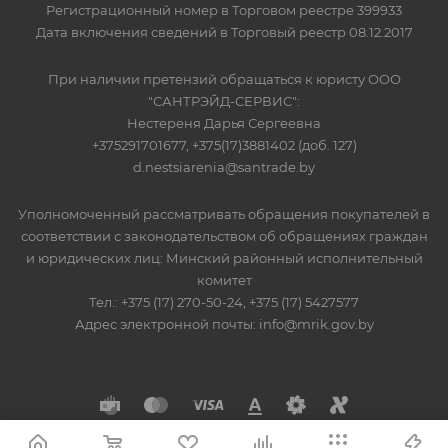
Регистрационный номер в Торговом реестре 399933
Дата включения сведений в Торговый реестр 08.12.2017
При наличии претензий обращаться к юристу ООО
"САНТРЭЙД-СЕРВИС":
Нестереня Дарья Сергеевна
+375291701677, +375(17)3881402 (доб. 127)
d.nestsiarenia@santrade.by
Уполномоченный рассматривать обращения покупателей в
соответствии с законодательством об обращениях граждан
и юридических лиц: Минский районный исполнительный
комитет
Тел.: +375 (17) 270-50-24, +375 (17) 5427577
Адрес электронной почты: info@mrik.gov.by