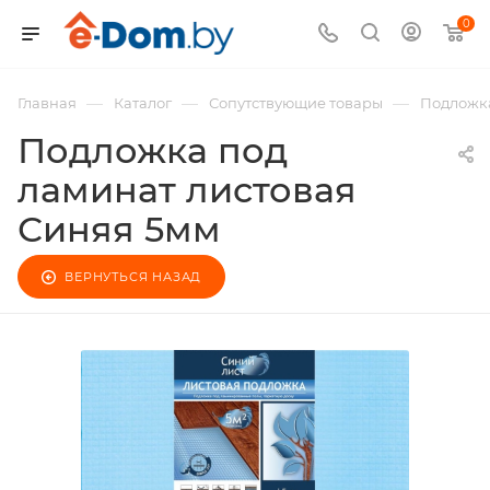
0
—
—
—
Главная
Каталог
Сопутствующие товары
Подложка
Подложка под
ламинат листовая
Синяя 5мм
ВЕРНУТЬСЯ НАЗАД