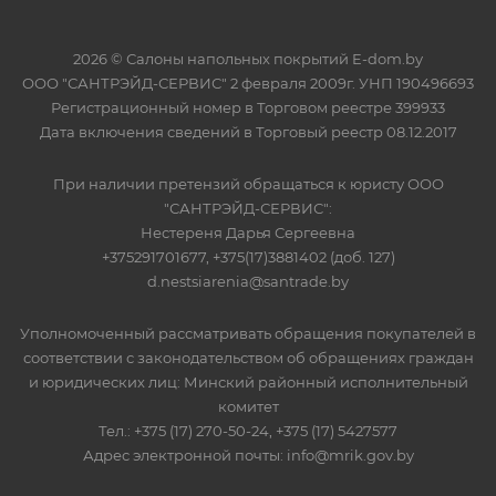
2026 © Салоны напольных покрытий E-dom.by
ООО "САНТРЭЙД-СЕРВИС" 2 февраля 2009г. УНП 190496693
Регистрационный номер в Торговом реестре 399933
Дата включения сведений в Торговый реестр 08.12.2017
При наличии претензий обращаться к юристу ООО
"САНТРЭЙД-СЕРВИС":
Нестереня Дарья Сергеевна
+375291701677, +375(17)3881402 (доб. 127)
d.nestsiarenia@santrade.by
Уполномоченный рассматривать обращения покупателей в
соответствии с законодательством об обращениях граждан
и юридических лиц: Минский районный исполнительный
комитет
Тел.: +375 (17) 270-50-24, +375 (17) 5427577
Адрес электронной почты: info@mrik.gov.by