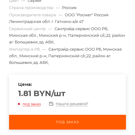
Цвет
—
Серый
Страна производства
—
Россия
Производитель товара
—
ООО "Росмат" Россия
Ленинградская обл. г. Гатчино а/я 47
Сервисный центр
—
Сантрэйд-сервис ООО РБ,
Минская обл., Минский р-н, Папернянский с/с,22, район
аг. Большевик,зд. АБК,
Импортер в РБ
—
Сантрэйд-сервис ООО РБ, Минская
обл., Минский р-н, Папернянский с/с,22, район аг.
Большевик,зд. АБК,
Цена:
1.81
BYN
/шт
Нашли дешевле?
под заказ
ПОД ЗАКАЗ