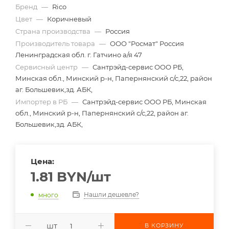
Бренд
—
Rico
Цвет
—
Коричневый
Страна производства
—
Россия
Производитель товара
—
ООО "Росмат" Россия
Ленинградская обл. г. Гатчино а/я 47
Сервисный центр
—
Сантрэйд-сервис ООО РБ,
Минская обл., Минский р-н, Папернянский с/с,22, район
аг. Большевик,зд. АБК,
Импортер в РБ
—
Сантрэйд-сервис ООО РБ, Минская
обл., Минский р-н, Папернянский с/с,22, район аг.
Большевик,зд. АБК,
Цена:
1.81
BYN
/шт
Нашли дешевле?
много
шт
В КОРЗИНУ