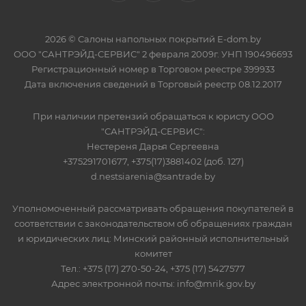
2026 © Салоны напольных покрытий E-dom.by
ООО "САНТРЭЙД-СЕРВИС" 2 февраля 2009г. УНП 190496693
Регистрационный номер в Торговом реестре 399933
Дата включения сведений в Торговый реестр 08.12.2017
При наличии претензий обращаться к юристу ООО
"САНТРЭЙД-СЕРВИС":
Нестереня Дарья Сергеевна
+375291701677, +375(17)3881402 (доб. 127)
d.nestsiarenia@santrade.by
Уполномоченный рассматривать обращения покупателей в
соответствии с законодательством об обращениях граждан
и юридических лиц: Минский районный исполнительный
комитет
Тел.: +375 (17) 270-50-24, +375 (17) 5427577
Адрес электронной почты: info@mrik.gov.by