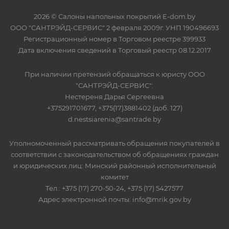
2026 © Салоны напольных покрытий E-dom.by
ООО "САНТРЭЙД-СЕРВИС" 2 февраля 2009г. УНП 190496693
Регистрационный номер в Торговом реестре 399933
Дата включения сведений в Торговый реестр 08.12.2017
При наличии претензий обращаться к юристу ООО
"САНТРЭЙД-СЕРВИС":
Нестереня Дарья Сергеевна
+375291701677, +375(17)3881402 (доб. 127)
d.nestsiarenia@santrade.by
Уполномоченный рассматривать обращения покупателей в
соответствии с законодательством об обращениях граждан
и юридических лиц: Минский районный исполнительный
комитет
Тел.: +375 (17) 270-50-24, +375 (17) 5427577
Адрес электронной почты: info@mrik.gov.by