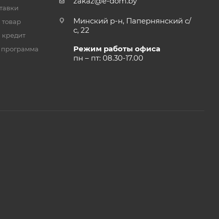
zakaz@e-dom.by
тавки
Минский р-н, Папернянский с/
 товар
с, 22
 кредит
Режим работы офиса
 программа
пн – пт: 08.30-17.00