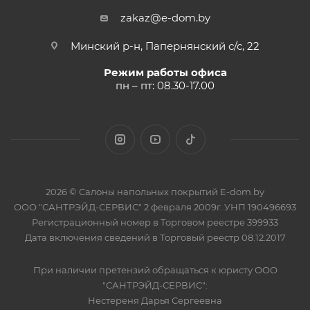
zakaz@e-dom.by
Минский р-н, Папернянский с/с, 22
Режим работы офиса
пн – пт: 08.30-17.00
2026 © Салоны напольных покрытий E-dom.by
ООО "САНТРЭЙД-СЕРВИС" 2 февраля 2009г. УНП 190496693
Регистрационный номер в Торговом реестре 399933
Дата включения сведений в Торговый реестр 08.12.2017
При наличии претензий обращаться к юристу ООО
"САНТРЭЙД-СЕРВИС":
Нестереня Дарья Сергеевна