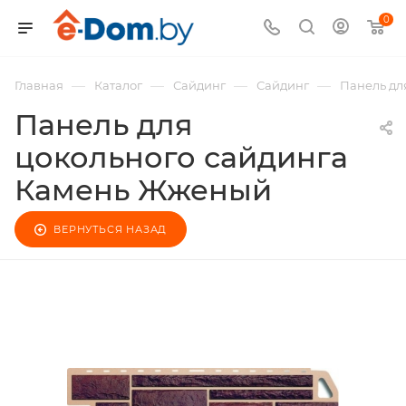
0
—
—
—
—
Главная
Каталог
Сайдинг
Сайдинг
Панель дл
Панель для
цокольного сайдинга
Камень Жженый
ВЕРНУТЬСЯ НАЗАД