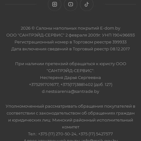
2026 © Салоны напольных покрытий E-dom.by
ООО "САНТРЭЙД-СЕРВИС" 2 февраля 2009г. УНП 190496693
Регистрационный номер в Торговом реестре 399933
Дата включения сведений в Торговый реестр 08.12.2017
При наличии претензий обращаться к юристу ООО
"САНТРЭЙД-СЕРВИС":
Нестереня Дарья Сергеевна
+375291701677, +375(17)3881402 (доб. 127)
d.nestsiarenia@santrade.by
Уполномоченный рассматривать обращения покупателей в
соответствии с законодательством об обращениях граждан
и юридических лиц: Минский районный исполнительный
комитет
Тел.: +375 (17) 270-50-24, +375 (17) 5427577
Адрес электронной почты: info@mrik.gov.by