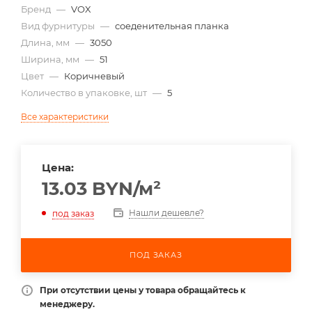
Бренд
—
VOX
Вид фурнитуры
—
соеденительная планка
Длина, мм
—
3050
Ширина, мм
—
51
Цвет
—
Коричневый
Количество в упаковке, шт
—
5
Все характеристики
Цена:
13.03
BYN
/м²
Нашли дешевле?
под заказ
ПОД ЗАКАЗ
При отсутствии цены у товара обращайтесь к
менеджеру.