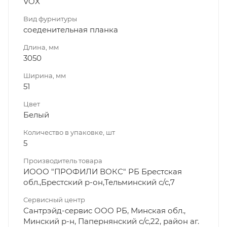
VOX
Вид фурнитуры
соеденительная планка
Длина, мм
3050
Ширина, мм
51
Цвет
Белый
Количество в упаковке, шт
5
Производитель товара
ИООО "ПРОФИЛИ ВОКС" РБ Брестская
обл.,Брестский р-он,Тельминский с/с,7
Сервисный центр
Сантрэйд-сервис ООО РБ, Минская обл.,
Минский р-н, Папернянский с/с,22, район аг.