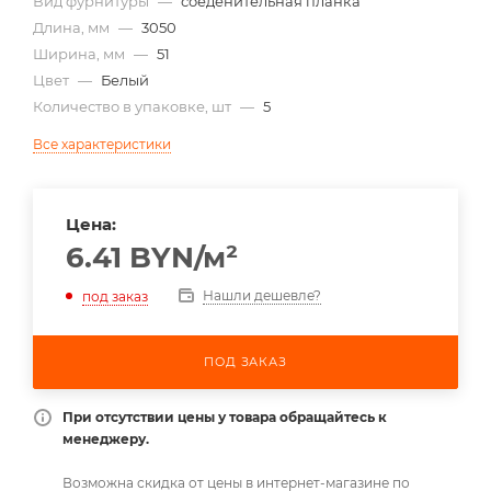
Вид фурнитуры
—
соеденительная планка
Длина, мм
—
3050
Ширина, мм
—
51
Цвет
—
Белый
Количество в упаковке, шт
—
5
Все характеристики
Цена:
6.41
BYN
/м²
Нашли дешевле?
под заказ
ПОД ЗАКАЗ
При отсутствии цены у товара обращайтесь к
менеджеру.
Возможна скидка от цены в интернет-магазине по