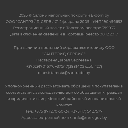
2026 © Салоны напольных покрытий E-dom.by
ООО "САНТРЭЙД-СЕРВИС" 2 февраля 2009г. УНП 190496693
Регистрационный номер в Торговом реестре 399933
Дата включения сведений в Торговый реестр 08.12.2017
При наличии претензий обращаться к юристу ООО
"САНТРЭЙД-СЕРВИС":
Нестереня Дарья Сергеевна
+375291701677, +375(17)3881402 (доб. 127)
d.nestsiarenia@santrade.by
Уполномоченный рассматривать обращения покупателей в
соответствии с законодательством об обращениях граждан
и юридических лиц: Минский районный исполнительный
комитет
Тел.: +375 (17) 270-50-24, +375 (17) 5427577
Адрес электронной почты: info@mrik.gov.by