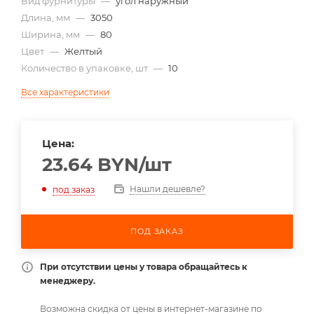
Вид фурнитуры
—
угол наружный
Длина, мм
—
3050
Ширина, мм
—
80
Цвет
—
Желтый
Количество в упаковке, шт
—
10
Все характеристики
Цена:
23.64
BYN
/шт
Нашли дешевле?
под заказ
ПОД ЗАКАЗ
При отсутствии цены у товара обращайтесь к
менеджеру.
Возможна скидка от цены в интернет-магазине по