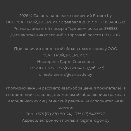
2026 © Салоны напольных покрытий E-dom.by
ООО "САНТРЭЙД-СЕРВИС" 2 февраля 2009г. УНП 190496693
Регистрационный номер в Торговом реестре 399933
Дата включения сведений в Торговый реестр 08.12.2017
При наличии претензий обращаться к юристу ООО
"САНТРЭЙД-СЕРВИС":
Нестереня Дарья Сергеевна
+375291701677, +375(17)3881402 (доб. 127)
d.nestsiarenia@santrade.by
Уполномоченный рассматривать обращения покупателей в
соответствии с законодательством об обращениях граждан
и юридических лиц: Минский районный исполнительный
комитет
Тел.: +375 (17) 270-50-24, +375 (17) 5427577
Адрес электронной почты: info@mrik.gov.by