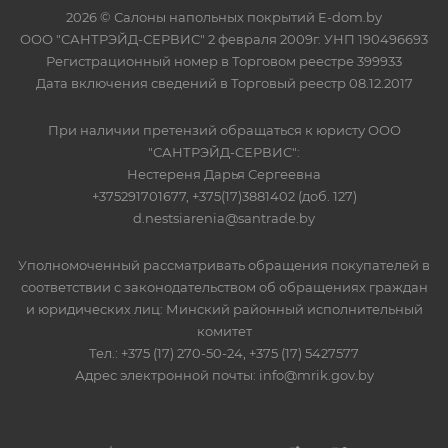
2026 © Салоны напольных покрытий E-dom.by
ООО "САНТРЭЙД-СЕРВИС" 2 февраля 2009г. УНП 190496693
Регистрационный номер в Торговом реестре 399933
Дата включения сведений в Торговый реестр 08.12.2017
При наличии претензий обращаться к юристу ООО
"САНТРЭЙД-СЕРВИС":
Нестереня Дарья Сергеевна
+375291701677, +375(17)3881402 (доб. 127)
d.nestsiarenia@santrade.by
Уполномоченный рассматривать обращения покупателей в
соответствии с законодательством об обращениях граждан
и юридических лиц: Минский районный исполнительный
комитет
Тел.: +375 (17) 270-50-24, +375 (17) 5427577
Адрес электронной почты: info@mrik.gov.by