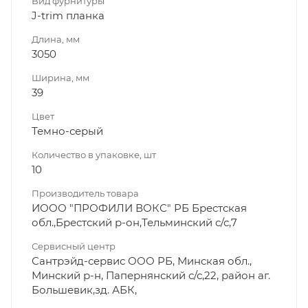
Вид фурнитуры
J-trim планка
Длина, мм
3050
Ширина, мм
39
Цвет
Темно-серый
Количество в упаковке, шт
10
Производитель товара
ИООО "ПРОФИЛИ ВОКС" РБ Брестская
обл.,Брестский р-он,Тельминский с/с,7
Сервисный центр
Сантрэйд-сервис ООО РБ, Минская обл.,
Минский р-н, Папернянский с/с,22, район аг.
Большевик,зд. АБК,