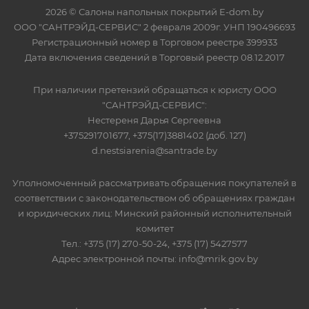
2026 © Салоны напольных покрытий E-dom.by
ООО "САНТРЭЙД-СЕРВИС" 2 февраля 2009г. УНП 190496693
Регистрационный номер в Торговом реестре 399933
Дата включения сведений в Торговый реестр 08.12.2017
При наличии претензий обращаться к юристу ООО
"САНТРЭЙД-СЕРВИС":
Нестереня Дарья Сергеевна
+375291701677, +375(17)3881402 (доб. 127)
d.nestsiarenia@santrade.by
Уполномоченный рассматривать обращения покупателей в
соответствии с законодательством об обращениях граждан
и юридических лиц: Минский районный исполнительный
комитет
Тел.: +375 (17) 270-50-24, +375 (17) 5427577
Адрес электронной почты: info@mrik.gov.by