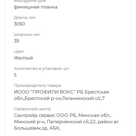
Вид фурнитуры
финишная планка
Длина, мм
3050
Ширина, мм
39
Цвет
Желтый
Количество в упаковке, шт
5
Производитель товара
ИООО "ПРОФИЛИ ВОКС" РБ Брестская
обл.,Брестский р-он,Тельминский с/с,7
Сервисный центр
Сантрэйд-сервис ООО РБ, Минская обл.,
Минский р-н, Папернянский с/с,22, район аг.
Большевик,зд. АБК,