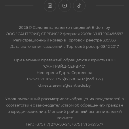
2026 © Салоны напольных покрытий E-dom.by
ООО "САНТРЭЙД-СЕРВИС" 2 февраля 2009г. УНП 190496693
Регистрационный номер в Торговом реестре 399933
Дата включения сведений в Торговый реестр 08.12.2017
При наличии претензий обращаться к юристу ООО
"САНТРЭЙД-СЕРВИС":
Нестереня Дарья Сергеевна
+375291701677, +375(17)3881402 (доб. 127)
d.nestsiarenia@santrade.by
Уполномоченный рассматривать обращения покупателей в
соответствии с законодательством об обращениях граждан
и юридических лиц: Минский районный исполнительный
комитет
Тел.: +375 (17) 270-50-24, +375 (17) 5427577