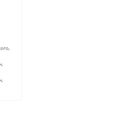
ого,
н,
н,