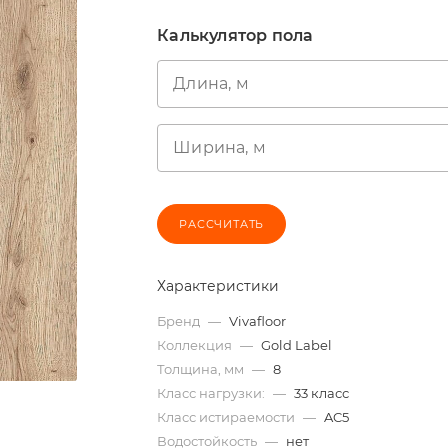
Калькулятор пола
Длина, м
Ширина, м
РАССЧИТАТЬ
Характеристики
Бренд
—
Vivafloor
Коллекция
—
Gold Label
Толщина, мм
—
8
Класс нагрузки:
—
33 класс
Класс истираемости
—
AC5
Водостойкость
—
нет