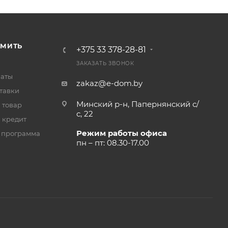
РМИТЬ
+375 33 378-28-81
ЗАКАЗАТЬ ЗВОНОК
латы
zakaz@e-dom.by
тавки
Минский р-н, Папернянский с/
 товар
с, 22
 кредит
Режим работы офиса
 программа
пн – пт: 08.30-17.00