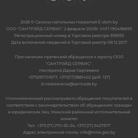
2026 © Салоны напольных покрытий E-dom.by
ООО "САНТРЭЙД-СЕРВИС" 2 февраля 2009г. УНП 190496693
Регистрационный номер в Торговом реестре 399933
Дата включения сведений в Торговый реестр 08.12.2017
При наличии претензий обращаться к юристу ООО
"САНТРЭЙД-СЕРВИС":
Нестереня Дарья Сергеевна
+375291701677, +375(17)3881402 (доб. 127)
d.nestsiarenia@santrade.by
Уполномоченный рассматривать обращения покупателей в
соответствии с законодательством об обращениях граждан
и юридических лиц: Минский районный исполнительный
комитет
Тел.: +375 (17) 270-50-24, +375 (17) 5427577
Адрес электронной почты: info@mrik.gov.by