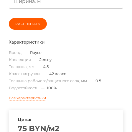
Ширина, м
РАССЧИТАТЬ
Характеристики
Бренд
—
Royce
Коллекция
—
Jersey
Толщина, мм
—
4.5
Класс нагрузки:
—
42 класс
Толщина рабочего/защитного слоя, мм
—
0.5
Водостойкость
—
100%
Все характеристики
Цена:
75
BYN
/м2