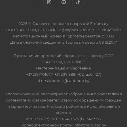
2026 © Салоны напольных покрытий E-dom.by
ООО "САНТРЭЙД-СЕРВИС" 2 февраля 2009г. УНП 190496693
Регистрационный номер в Торговом реестре 399933
Дата включения сведений в Торговый реестр 08.12.2017
При наличии претензий обращаться к юристу ООО
"САНТРЭЙД-СЕРВИС":
Нестереня Дарья Сергеевна
+375291701677, +375(17)3881402 (доб. 127)
d.nestsiarenia@santrade.by
Уполномоченный рассматривать обращения покупателей в
соответствии с законодательством об обращениях граждан
и юридических лиц: Минский районный исполнительный
комитет
Тел.: +375 (17) 270-50-24, +375 (17) 5427577
Адрес электронной почты: info@mrik.gov.by