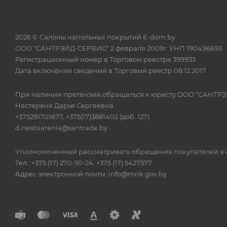
2026 © Салоны напольных покрытий E-dom.by
ООО "САНТРЭЙД-СЕРВИС" 2 февраля 2009г. УНП 190496693
Регистрационный номер в Торговом реестре 399933
Дата включения сведений в Торговый реестр 08.12.2017
При наличии претензий обращаться к юристу ООО "САНТР
Нестереня Дарья Сергеевна
+375291701677, +375(17)3881402 (доб. 127)
d.nestsiarenia@santrade.by
Уполномоченный рассматривать обращения покупателей в с
Тел.: +375 (17) 270-50-24, +375 (17) 5427577
Адрес электронной почты: info@mrik.gov.by