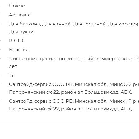
Uniclic
Aquasafe
Для балкона, Для ванной, Для гостиной, Для коридор
Для кухни
RIGID
Бельгия
жилое помещение - пожизненный; коммерческое - 1
лет
15
Сантрэйд-сервис ООО РБ, Минская обл., Минский р-
Папернянский с/с,22, район аг. Большевик,зд. АБК,
Сантрэйд-сервис ООО РБ, Минская обл., Минский р-
Папернянский с/с,22, район аг. Большевик,зд. АБК,