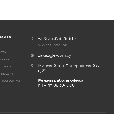
РМИТЬ
+375 33 378-28-81
ЗАКАЗАТЬ ЗВОНОК
латы
zakaz@e-dom.by
тавки
Минский р-н, Папернянский с/
 товар
с, 22
 кредит
Режим работы офиса
 программа
пн – пт: 08.30-17.00