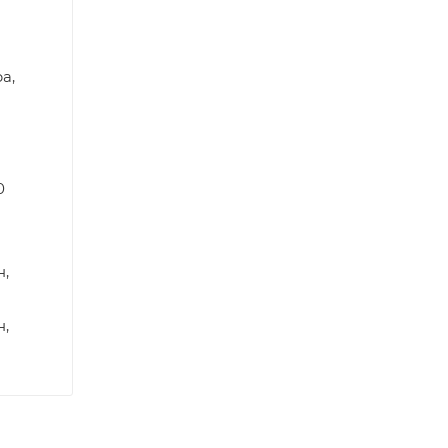
а,
0
н,
н,