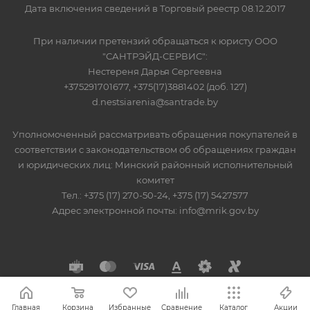
Дата включения сведений в Торговый реестр 08.12.2017
При наличии претензий обращаться к юристу ООО
"САНТРЭЙД-СЕРВИС":
Нестереня Дарья Сергеевна
+375291701677, +375(17)3881402 (доб. 127)
d.nestsiarenia@santrade.by
Уполномоченный рассматривать обращения покупателей в
соответствии с законодательством об обращениях граждан
и юридических лиц: Минский районный исполнительный
комитет
Тел.: +375 (17) 270-50-24, +375 (17) 5427577
Адрес электронной почты: info@mrik.gov.by
Главная
Корзина
Избранные
Сравнение
Каталог
Акции