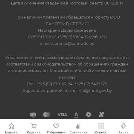
Дата включения сведений в Торговый реестр 08.12.2017
При наличии претензий обращаться к юристу ООО
"САНТРЭЙД-СЕРВИС":
Нестереня Дарья Сергеевна
+375291701677, +375(17)3881402 (доб. 127)
d.nestsiarenia@santrade.by
Уполномоченный рассматривать обращения покупателей в
соответствии с законодательством об обращениях граждан
и юридических лиц: Минский районный исполнительный
комитет
Тел.: +375 (17) 270-50-24, +375 (17) 5427577
Адрес электронной почты: info@mrik.gov.by
Главная
Корзина
Избранные
Сравнение
Каталог
Акции