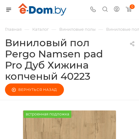
0
—
—
—
Главная
Каталог
Виниловые полы
Виниловые пол
Виниловый пол
Pergo Namsen pad
Pro Дуб Хижина
копченый 40223
ВЕРНУТЬСЯ НАЗАД
встроенная подложка